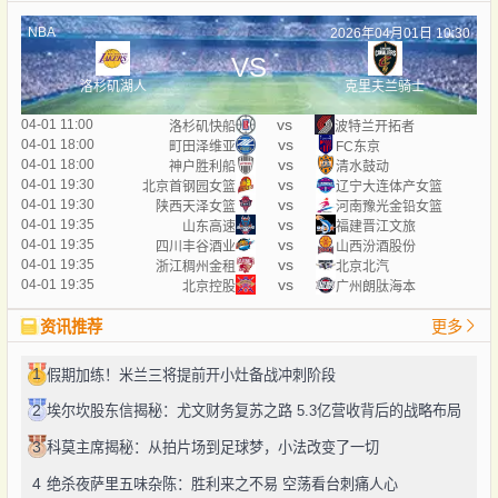
NBA
2026年04月01日 10:30
VS
洛杉矶湖人
克里夫兰骑士
vs
04-01 11:00
洛杉矶快船
波特兰开拓者
vs
04-01 18:00
町田泽维亚
FC东京
vs
04-01 18:00
神户胜利船
清水鼓动
vs
04-01 19:30
北京首钢园女篮
辽宁大连体产女篮
vs
04-01 19:30
陕西天泽女篮
河南豫光金铅女篮
vs
04-01 19:35
山东高速
福建晋江文旅
vs
04-01 19:35
四川丰谷酒业
山西汾酒股份
vs
04-01 19:35
浙江稠州金租
北京北汽
vs
04-01 19:35
北京控股
广州朗肽海本
资讯推荐
更多
1
假期加练！米兰三将提前开小灶备战冲刺阶段
2
埃尔坎股东信揭秘：尤文财务复苏之路 5.3亿营收背后的战略布局
3
科莫主席揭秘：从拍片场到足球梦，小法改变了一切
4
绝杀夜萨里五味杂陈：胜利来之不易 空荡看台刺痛人心