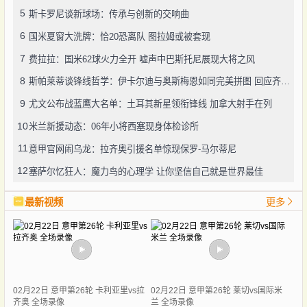
5
斯卡罗尼谈新球场：传承与创新的交响曲
6
国米夏窗大洗牌：恰20恐离队 图拉姆或被套现
7
费拉拉：国米62球火力全开 嘘声中巴斯托尼展现大将之风
8
斯帕莱蒂谈锋线哲学：伊卡尔迪与奥斯梅恩如同完美拼图 回应齐沃争议言论显格局
9
尤文公布战蓝鹰大名单：土耳其新星领衔锋线 加拿大射手在列
10
米兰新援动态：06年小将西塞现身体检诊所
11
意甲官网闹乌龙：拉齐奥引援名单惊现保罗-马尔蒂尼
12
塞萨尔忆狂人：魔力鸟的心理学 让你坚信自己就是世界最佳
最新视频
更多
02月22日 意甲第26轮 卡利亚里vs拉
02月22日 意甲第26轮 莱切vs国际米
齐奥 全场录像
兰 全场录像