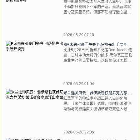
意甲冠军奖杯被国际米兰收入囊中，而那
不勒斯只能咽下亚军的苦涩。虽然蓝黑军
团夺冠实至名归，但那不勒斯球迷心里始
终憋着一股劲——我们本可以做得更好。
要说这个赛季最令人失望的球员，比利时
前锋卢卡库恐怕难
2026-05-29 07:10
B席未来引豪门争夺 巴萨抢先出手展开谈判
虎扑5月28日讯 据知名记者Ben Jacobs透
露，曼城中场大将贝尔纳多·席尔瓦正面临
职业生涯的重要抉择。这位葡萄牙国脚的
经纪人桌上，此刻正摆着来自欧洲和北美
职业大联盟的多份邀约。
2026-05-29 01:04
诺
米兰选帅风云：雅伊斯勒获朗尼克力荐 波切蒂诺密会高层浮出水面
红黑军团的帅位争夺战正进入白热化阶
段。《米兰体育报》透露，德国少帅雅伊
斯勒与阿根廷教头波切蒂诺双双进入最终
候选名单，这场跨越欧亚大陆的教练争夺
战背后，暗藏着红鸟资本与美国资本的角
力。
2026-05-28 22:05