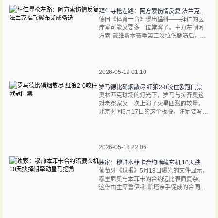
"足球
拜仁寻枪左路：阿方索伤情反复 法兰克福飞翼布朗成备选
德国《体育一台》曝出猛料——拜仁的医
疗室可能又要多一位常客了。主力左闸阿
方索-戴维斯本赛季第三次拉伤腿筋后，俱
乐部终于把目光投向了法兰克福的纳撒尼
尔-布朗。这位26岁的德国国脚上周刚在欧
联杯送出致
2026-05-19 01:10
罗马德比硝烟散尽 红狼2-0咬住欧冠门票
奥林匹克球场的灯光下，罗马与拉齐奥这
对老冤家又一次上演了火星四溅的较量。
北京时间5月17日的这个夜晚，注定要写进
永恒之城足球史册——主场作战的罗马用
两粒干净利落的进球，将同城死敌斩落马
下。2-0的
2026-05-18 22:06
独家：穆帅本菲卡合约暗藏玄机 10天抉择期牵动皇马挖角
葡萄牙《球报》5月18日曝光的文件显示，
穆里尼奥与本菲卡的合约远比表面复杂。
这份由主席鲁伊-科斯塔亲手促成的合同，
有效期看似延续到2027年夏天，却埋着个
精妙的计时炸弹——2025/26赛季落幕后