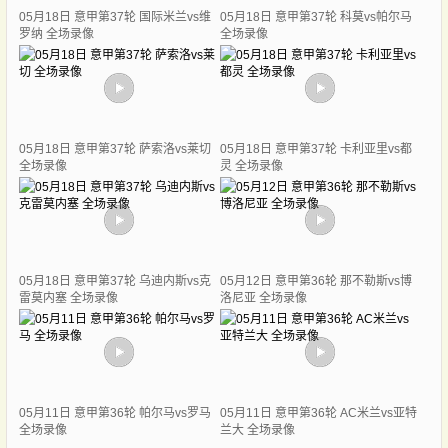
05月18日 意甲第37轮 国际米兰vs维
05月18日 意甲第37轮 科莫vs帕尔马
罗纳 全场录像
全场录像
05月18日 意甲第37轮 萨索洛vs莱切
05月18日 意甲第37轮 卡利亚里vs都
全场录像
灵 全场录像
05月18日 意甲第37轮 乌迪内斯vs克
05月12日 意甲第36轮 那不勒斯vs博
雷莫内塞 全场录像
洛尼亚 全场录像
05月11日 意甲第36轮 帕尔马vs罗马
05月11日 意甲第36轮 AC米兰vs亚特
全场录像
兰大 全场录像