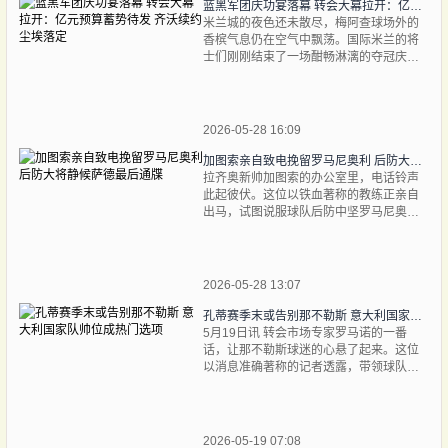
蓝黑军团庆功宴落幕 转会大幕拉开：亿元预算蓄势待发 齐沃续约尘埃落定
吉
米兰城的夜色还未散尽，梅阿查球场外的
香槟气息仍在空气中飘荡。国际米兰的将
士们刚刚结束了一场酣畅淋漓的夺冠庆
典，主教练齐沃举着酒杯穿行在队员中
间，这位向来以严谨著称的教头难得露出
轻松的笑容。要知道，
2026-05-28 16:09
加图索亲自致电挽留罗马尼奥利 后防大将静候萨德最后通牒
拉齐奥新帅加图索的办公室里，电话铃声
此起彼伏。这位以铁血著称的教练正亲自
出马，试图说服球队后防中坚罗马尼奥利
留下。《全体育报》透露，就在成功挽留
队长扎卡尼后，加图索马不停蹄地拨通了
罗马尼奥利的电话
2026-05-28 13:07
孔蒂赛季末或告别那不勒斯 意大利国家队帅位成热门选项
5月19日讯 转会市场专家罗马诺的一番
话，让那不勒斯球迷的心悬了起来。这位
以消息准确著称的记者透露，带领球队连
夺意甲和意大利超级杯的功勋教练孔蒂，
很可能在本赛季收官战后选择离开。
2026-05-19 07:08