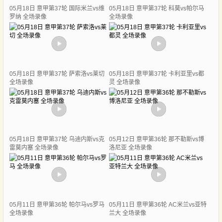
05月18日 意甲第37轮 国际米兰vs维
05月18日 意甲第37轮 科莫vs帕尔马
罗纳 全场录像
全场录像
05月18日 意甲第37轮 萨索洛vs莱切
05月18日 意甲第37轮 卡利亚里vs都
全场录像
灵 全场录像
05月18日 意甲第37轮 乌迪内斯vs克
05月12日 意甲第36轮 那不勒斯vs博
雷莫内塞 全场录像
洛尼亚 全场录像
05月11日 意甲第36轮 帕尔马vs罗马
05月11日 意甲第36轮 AC米兰vs亚特
全场录像
兰大 全场录像