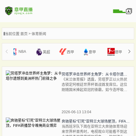
页
当前位置:
首页
体育新闻
直播
直播
NBA
英超
西甲
意甲
德甲
直播
录像
新闻
劳塔罗冲击世界杯主角梦：从卡塔尔遗憾到美洲杯热门前锋之争
《米兰体育报》透露，劳塔罗正以火热状
态锁定阿根廷世界杯首战首发席位。这位
刚随国米捧起双冠的锋霸，如今连呼吸都
带着冠军的节奏——训练场上蒸腾的热浪
里，他挂着汗珠的笑容比堪萨斯城的烈日
更灼人。斯卡洛尼
2026-06-13 13:04
奔驰星标“钉死”亚特兰大球场屋顶，FIFA转播禁令难掩商业博弈
当西班牙队下周在亚特兰大奔驰体育场迎
来世界杯首秀时，电视观众可能看不到这