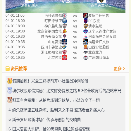
VS
洛杉矶湖人
克里夫兰骑士
vs
04-01 11:00
洛杉矶快船
波特兰开拓者
vs
04-01 18:00
町田泽维亚
FC东京
vs
04-01 18:00
神户胜利船
清水鼓动
vs
04-01 19:30
北京首钢园女篮
辽宁大连体产女篮
vs
04-01 19:30
陕西天泽女篮
河南豫光金铅女篮
vs
04-01 19:35
山东高速
福建晋江文旅
vs
04-01 19:35
四川丰谷酒业
山西汾酒股份
vs
04-01 19:35
浙江稠州金租
北京北汽
vs
04-01 19:35
北京控股
广州朗肽海本
资讯推荐
更多
1
假期加练！米兰三将提前开小灶备战冲刺阶段
2
埃尔坎股东信揭秘：尤文财务复苏之路 5.3亿营收背后的战略布局
3
科莫主席揭秘：从拍片场到足球梦，小法改变了一切
4
绝杀夜萨里五味杂陈：胜利来之不易 空荡看台刺痛人心
5
斯卡罗尼谈新球场：传承与创新的交响曲
6
国米夏窗大洗牌：恰20恐离队 图拉姆或被套现