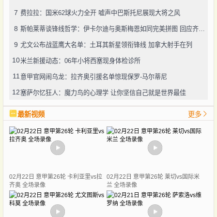
7
费拉拉：国米62球火力全开 嘘声中巴斯托尼展现大将之风
8
斯帕莱蒂谈锋线哲学：伊卡尔迪与奥斯梅恩如同完美拼图 回应齐沃争议言论显格局
9
尤文公布战蓝鹰大名单：土耳其新星领衔锋线 加拿大射手在列
10
米兰新援动态：06年小将西塞现身体检诊所
11
意甲官网闹乌龙：拉齐奥引援名单惊现保罗-马尔蒂尼
12
塞萨尔忆狂人：魔力鸟的心理学 让你坚信自己就是世界最佳
最新视频
更多
02月22日 意甲第26轮 卡利亚里vs拉
02月22日 意甲第26轮 莱切vs国际米
齐奥 全场录像
兰 全场录像