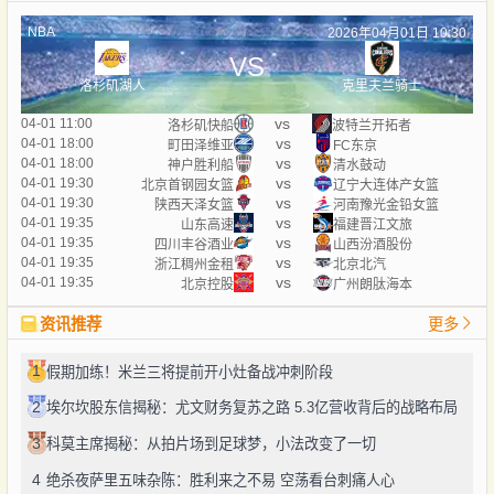
NBA
2026年04月01日 10:30
VS
洛杉矶湖人
克里夫兰骑士
vs
04-01 11:00
洛杉矶快船
波特兰开拓者
vs
04-01 18:00
町田泽维亚
FC东京
vs
04-01 18:00
神户胜利船
清水鼓动
vs
04-01 19:30
北京首钢园女篮
辽宁大连体产女篮
vs
04-01 19:30
陕西天泽女篮
河南豫光金铅女篮
vs
04-01 19:35
山东高速
福建晋江文旅
vs
04-01 19:35
四川丰谷酒业
山西汾酒股份
vs
04-01 19:35
浙江稠州金租
北京北汽
vs
04-01 19:35
北京控股
广州朗肽海本
资讯推荐
更多
1
假期加练！米兰三将提前开小灶备战冲刺阶段
2
埃尔坎股东信揭秘：尤文财务复苏之路 5.3亿营收背后的战略布局
3
科莫主席揭秘：从拍片场到足球梦，小法改变了一切
4
绝杀夜萨里五味杂陈：胜利来之不易 空荡看台刺痛人心