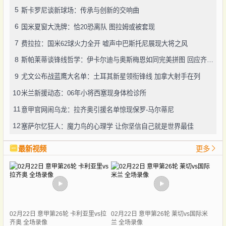
5
斯卡罗尼谈新球场：传承与创新的交响曲
6
国米夏窗大洗牌：恰20恐离队 图拉姆或被套现
7
费拉拉：国米62球火力全开 嘘声中巴斯托尼展现大将之风
8
斯帕莱蒂谈锋线哲学：伊卡尔迪与奥斯梅恩如同完美拼图 回应齐沃争议言论显格局
9
尤文公布战蓝鹰大名单：土耳其新星领衔锋线 加拿大射手在列
10
米兰新援动态：06年小将西塞现身体检诊所
11
意甲官网闹乌龙：拉齐奥引援名单惊现保罗-马尔蒂尼
12
塞萨尔忆狂人：魔力鸟的心理学 让你坚信自己就是世界最佳
最新视频
更多
02月22日 意甲第26轮 卡利亚里vs拉
02月22日 意甲第26轮 莱切vs国际米
齐奥 全场录像
兰 全场录像