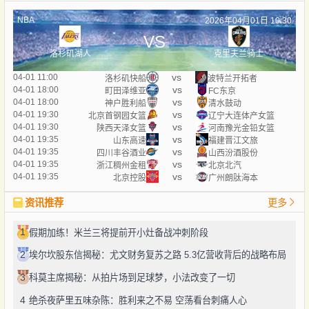
NBA
2026年04月01日 10:30
VS
洛杉矶湖人
克里夫兰骑士
vs
04-01 11:00
洛杉矶快船
波特兰开拓者
vs
04-01 18:00
町田泽维亚
FC东京
vs
04-01 18:00
神户胜利船
清水鼓动
vs
04-01 19:30
北京首钢园女篮
辽宁大连体产女篮
vs
04-01 19:30
陕西天泽女篮
河南豫光金铅女篮
vs
04-01 19:35
山东高速
福建晋江文旅
vs
04-01 19:35
四川丰谷酒业
山西汾酒股份
vs
04-01 19:35
浙江稠州金租
北京北汽
vs
04-01 19:35
北京控股
广州朗肽海本
资讯推荐
更多
1
假期加练！米兰三将提前开小灶备战冲刺阶段
2
埃尔坎股东信揭秘：尤文财务复苏之路 5.3亿营收背后的战略布局
3
科莫主席揭秘：从拍片场到足球梦，小法改变了一切
4
绝杀夜萨里五味杂陈：胜利来之不易 空荡看台刺痛人心