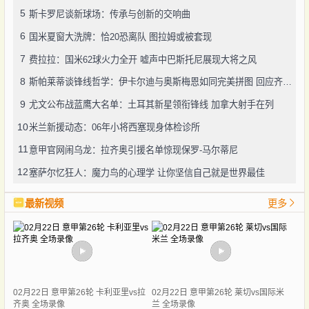
5
斯卡罗尼谈新球场：传承与创新的交响曲
6
国米夏窗大洗牌：恰20恐离队 图拉姆或被套现
7
费拉拉：国米62球火力全开 嘘声中巴斯托尼展现大将之风
8
斯帕莱蒂谈锋线哲学：伊卡尔迪与奥斯梅恩如同完美拼图 回应齐沃争议言论显格局
9
尤文公布战蓝鹰大名单：土耳其新星领衔锋线 加拿大射手在列
10
米兰新援动态：06年小将西塞现身体检诊所
11
意甲官网闹乌龙：拉齐奥引援名单惊现保罗-马尔蒂尼
12
塞萨尔忆狂人：魔力鸟的心理学 让你坚信自己就是世界最佳
最新视频
更多
02月22日 意甲第26轮 卡利亚里vs拉
02月22日 意甲第26轮 莱切vs国际米
齐奥 全场录像
兰 全场录像