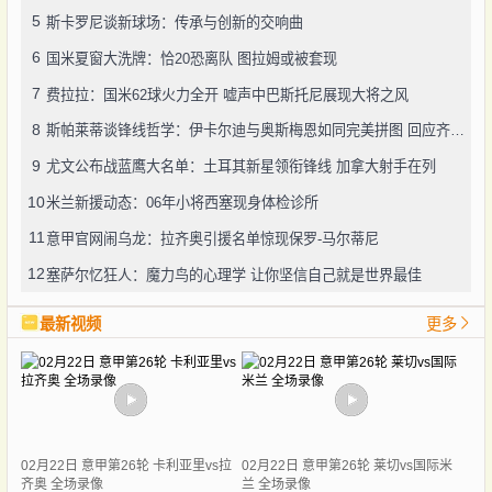
5
斯卡罗尼谈新球场：传承与创新的交响曲
6
国米夏窗大洗牌：恰20恐离队 图拉姆或被套现
7
费拉拉：国米62球火力全开 嘘声中巴斯托尼展现大将之风
8
斯帕莱蒂谈锋线哲学：伊卡尔迪与奥斯梅恩如同完美拼图 回应齐沃争议言论显格局
9
尤文公布战蓝鹰大名单：土耳其新星领衔锋线 加拿大射手在列
10
米兰新援动态：06年小将西塞现身体检诊所
11
意甲官网闹乌龙：拉齐奥引援名单惊现保罗-马尔蒂尼
12
塞萨尔忆狂人：魔力鸟的心理学 让你坚信自己就是世界最佳
最新视频
更多
02月22日 意甲第26轮 卡利亚里vs拉
02月22日 意甲第26轮 莱切vs国际米
齐奥 全场录像
兰 全场录像