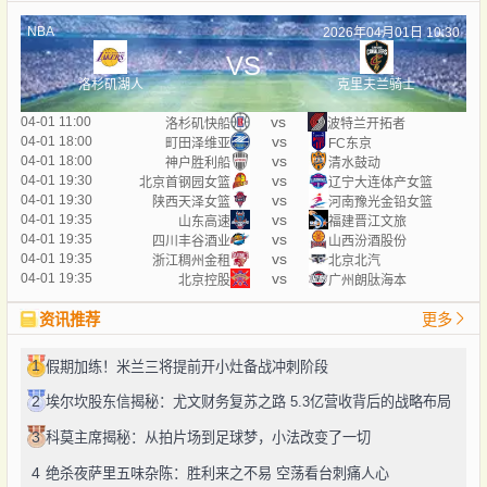
NBA
2026年04月01日 10:30
VS
洛杉矶湖人
克里夫兰骑士
vs
04-01 11:00
洛杉矶快船
波特兰开拓者
vs
04-01 18:00
町田泽维亚
FC东京
vs
04-01 18:00
神户胜利船
清水鼓动
vs
04-01 19:30
北京首钢园女篮
辽宁大连体产女篮
vs
04-01 19:30
陕西天泽女篮
河南豫光金铅女篮
vs
04-01 19:35
山东高速
福建晋江文旅
vs
04-01 19:35
四川丰谷酒业
山西汾酒股份
vs
04-01 19:35
浙江稠州金租
北京北汽
vs
04-01 19:35
北京控股
广州朗肽海本
资讯推荐
更多
1
假期加练！米兰三将提前开小灶备战冲刺阶段
2
埃尔坎股东信揭秘：尤文财务复苏之路 5.3亿营收背后的战略布局
3
科莫主席揭秘：从拍片场到足球梦，小法改变了一切
4
绝杀夜萨里五味杂陈：胜利来之不易 空荡看台刺痛人心