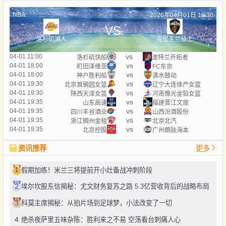
NBA
2026年04月01日 10:30
VS
洛杉矶湖人
克里夫兰骑士
vs
04-01 11:00
洛杉矶快船
波特兰开拓者
vs
04-01 18:00
町田泽维亚
FC东京
vs
04-01 18:00
神户胜利船
清水鼓动
vs
04-01 19:30
北京首钢园女篮
辽宁大连体产女篮
vs
04-01 19:30
陕西天泽女篮
河南豫光金铅女篮
vs
04-01 19:35
山东高速
福建晋江文旅
vs
04-01 19:35
四川丰谷酒业
山西汾酒股份
vs
04-01 19:35
浙江稠州金租
北京北汽
vs
04-01 19:35
北京控股
广州朗肽海本
资讯推荐
更多
1
假期加练！米兰三将提前开小灶备战冲刺阶段
2
埃尔坎股东信揭秘：尤文财务复苏之路 5.3亿营收背后的战略布局
3
科莫主席揭秘：从拍片场到足球梦，小法改变了一切
4
绝杀夜萨里五味杂陈：胜利来之不易 空荡看台刺痛人心