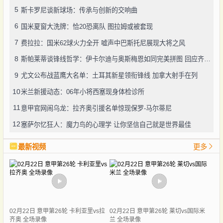
5
斯卡罗尼谈新球场：传承与创新的交响曲
6
国米夏窗大洗牌：恰20恐离队 图拉姆或被套现
7
费拉拉：国米62球火力全开 嘘声中巴斯托尼展现大将之风
8
斯帕莱蒂谈锋线哲学：伊卡尔迪与奥斯梅恩如同完美拼图 回应齐沃争议言论显格局
9
尤文公布战蓝鹰大名单：土耳其新星领衔锋线 加拿大射手在列
10
米兰新援动态：06年小将西塞现身体检诊所
11
意甲官网闹乌龙：拉齐奥引援名单惊现保罗-马尔蒂尼
12
塞萨尔忆狂人：魔力鸟的心理学 让你坚信自己就是世界最佳
最新视频
更多
02月22日 意甲第26轮 卡利亚里vs拉
02月22日 意甲第26轮 莱切vs国际米
齐奥 全场录像
兰 全场录像